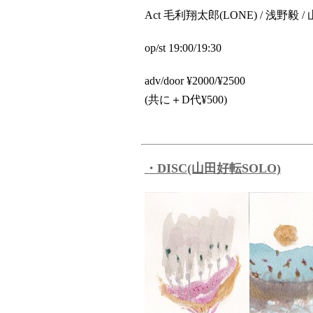
Act 毛利翔太郎(LONE) / 浅野毅 / 
op/st 19:00/19:30
adv/door ¥2000/¥2500
(共に＋D代¥500)
・DISC(山田好転SOLO)