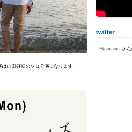
twitter
@koooooten
さん
演は山田好転のソロ公演になります