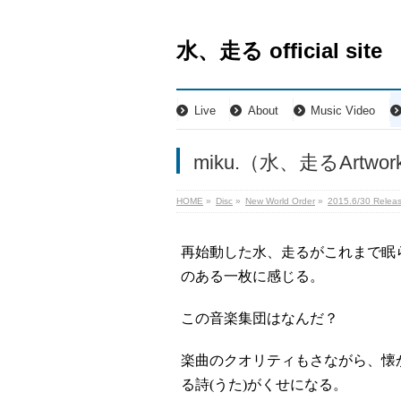
水、走る official site
Live
About
Music Video
miku.（水、走るArtwork 
HOME
»
Disc
»
New World Order
»
2015.6/30 Relea
再始動した水、走るがこれまで眠
のある一枚に感じる。
この音楽集団はなんだ？
楽曲のクオリティもさながら、懐
る詩(うた)がくせになる。