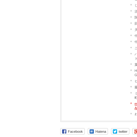
中
H
G
藤
m
A
Facebook
Hatena
twitter